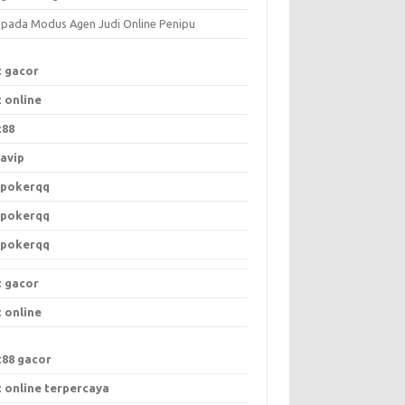
pada Modus Agen Judi Online Penipu
t gacor
t online
t88
avip
bpokerqq
bpokerqq
bpokerqq
t gacor
t online
t88 gacor
t online terpercaya