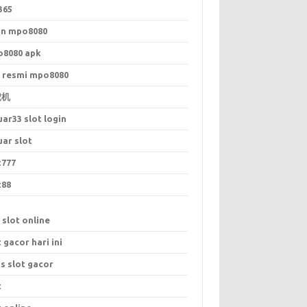
365
in mpo8080
8080 apk
k resmi mpo8080
虎机
uar33 slot login
uar slot
t777
t88
i slot online
t gacor hari ini
us slot gacor
t