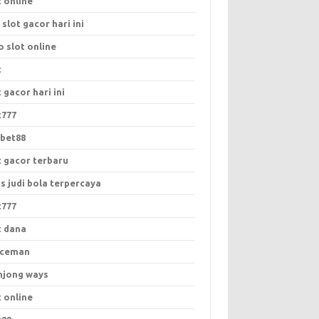
t online
k slot gacor hari ini
o slot online
t
t gacor hari ini
t777
bet88
t gacor terbaru
us judi bola terpercaya
t777
t dana
aceman
jong ways
t online