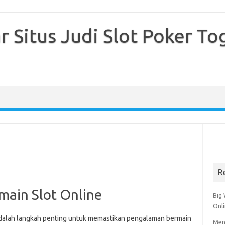
r Situs Judi Slot Poker To
Sea
for:
R
ain Slot Online
Big 
Onl
adalah langkah penting untuk memastikan pengalaman bermain
Men