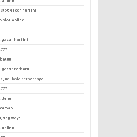
t online
k slot gacor hari ini
o slot online
t
t gacor hari ini
t777
bet88
t gacor terbaru
us judi bola terpercaya
t777
t dana
aceman
jong ways
t online