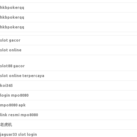
hkbpokerqq
hkbpokerqq
hkbpokerqq
slot gacor
slot online
slot88 gacor
slot online terpercaya
koi365
login mpo8080
mpo8080 apk
link resmi mpo8080
老虎机
jaguar33 slot login