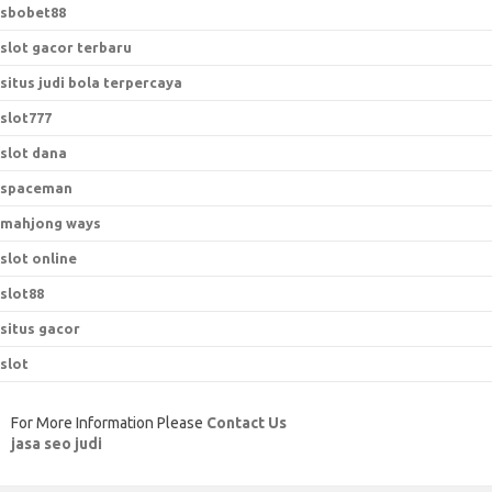
sbobet88
slot gacor terbaru
situs judi bola terpercaya
slot777
slot dana
spaceman
mahjong ways
slot online
slot88
situs gacor
slot
For More Information Please
Contact Us
jasa seo judi