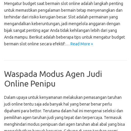
Mengatur budget saat bermain slot online adalah langkah penting
untuk memastikan pengalaman bermain tetap menyenangkan dan
terhindar dari risiko kerugian besar. Slot adalah permainan yang
mengandalkan keberuntungan, jadi mengelola anggaran dengan
bijak sangat penting agar Anda tidak kehilangan lebih dari yang
Anda mampu. Berikut adalah beberapa tips untuk mengatur budget
bermain slot online secara efektif:…
Read More »
Waspada Modus Agen Judi
Online Penipu
Dalam upaya untuk kenyamanan melakukan pemasangan taruhan
judi online tentu saja ada banyak hal yang benar benar perlu
dipahami para bettor. Terutama dalam hal ini mengenai seleksi dan
pemilihan agen taruhan judi yang tepat dan terpercaya. Termasuk
menghindari modus penipuan dari agen taruhan abal abal yang bisa