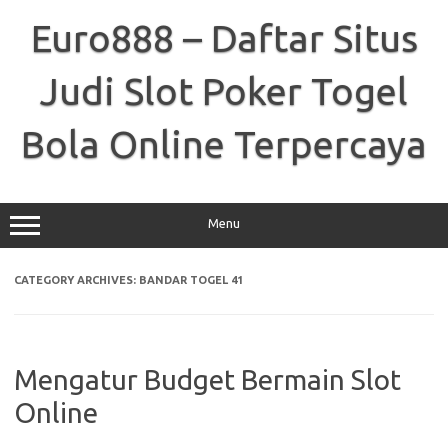
Skip
to
Euro888 – Daftar Situs
content
Judi Slot Poker Togel
Bola Online Terpercaya
Menu
CATEGORY ARCHIVES:
BANDAR TOGEL 41
Mengatur Budget Bermain Slot
Online