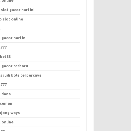
t online
k slot gacor hari ini
o slot online
t
t gacor hari ini
t777
bet88
t gacor terbaru
us judi bola terpercaya
t777
t dana
aceman
jong ways
t online