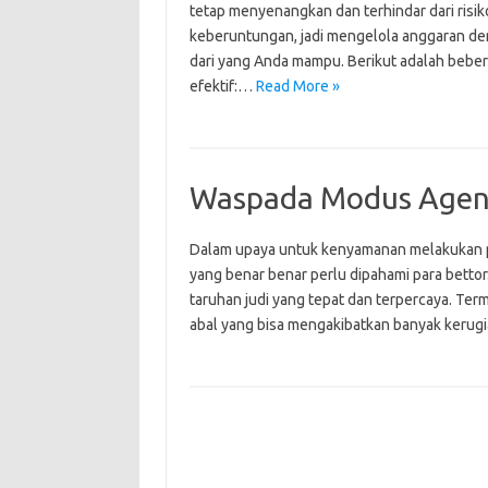
tetap menyenangkan dan terhindar dari risi
keberuntungan, jadi mengelola anggaran den
dari yang Anda mampu. Berikut adalah beber
efektif:…
Read More »
Waspada Modus Agen 
Dalam upaya untuk kenyamanan melakukan pe
yang benar benar perlu dipahami para bettor
taruhan judi yang tepat dan terpercaya. Te
abal yang bisa mengakibatkan banyak kerug