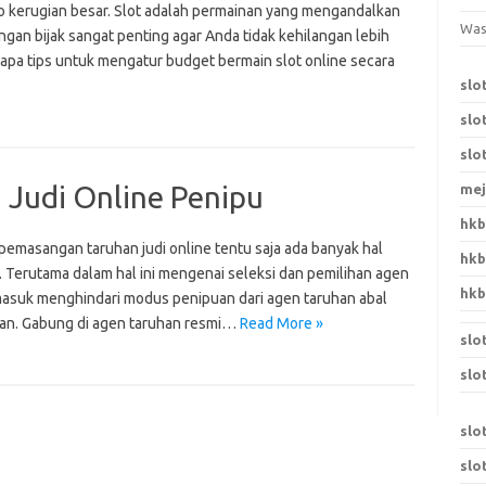
ko kerugian besar. Slot adalah permainan yang mengandalkan
Was
gan bijak sangat penting agar Anda tidak kehilangan lebih
apa tips untuk mengatur budget bermain slot online secara
slo
slo
slo
Judi Online Penipu
mej
hk
masangan taruhan judi online tentu saja ada banyak hal
hk
. Terutama dalam hal ini mengenai seleksi dan pemilihan agen
hk
rmasuk menghindari modus penipuan dari agen taruhan abal
ian. Gabung di agen taruhan resmi…
Read More »
slo
slo
slo
slo