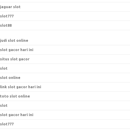
jaguar slot
slot777
slot88
judi slot online
slot gacor hari ini
situs slot gacor
slot
slot online
link slot gacor hari ini
toto slot online
slot
slot gacor hari ini
slot777