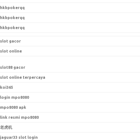
hkbpokerqq
hkbpokerqq
hkbpokerqq
slot gacor
slot online
slot88 gacor
slot online terpercaya
koi365
login mpo8080
mpo8080 apk
link resmi mpo8080
老虎机
jaguar33 slot login