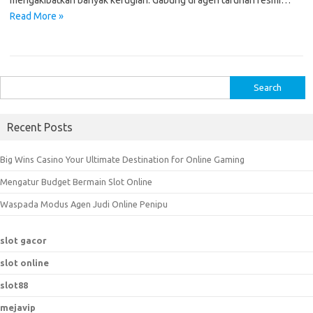
mengakibatkan banyak kerugian. Gabung di agen taruhan resmi…
Read More »
S
e
a
Recent Posts
r
c
Big Wins Casino Your Ultimate Destination for Online Gaming
h
Mengatur Budget Bermain Slot Online
f
o
Waspada Modus Agen Judi Online Penipu
r
:
slot gacor
slot online
slot88
mejavip