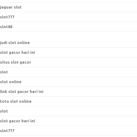
jaguar slot
slot777
slot88
judi slot online
slot gacor hari ini
situs slot gacor
slot
slot online
link slot gacor hari ini
toto slot online
slot
slot gacor hari ini
slot777