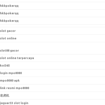
hkbpokerqq
hkbpokerqq
hkbpokerqq
slot gacor
slot online
slot88 gacor
slot online terpercaya
koi365
login mpo8080
mpo8080 apk
link resmi mpo8080
老虎机
jaguar33 slot login