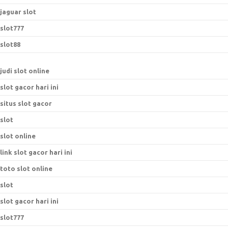
jaguar slot
slot777
slot88
judi slot online
slot gacor hari ini
situs slot gacor
slot
slot online
link slot gacor hari ini
toto slot online
slot
slot gacor hari ini
slot777