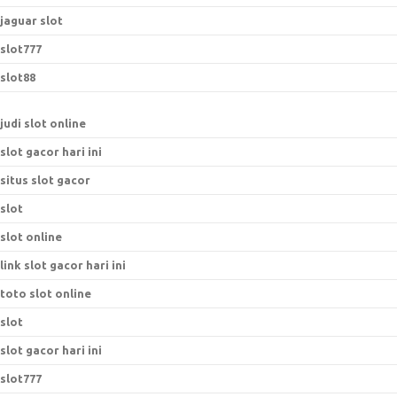
jaguar slot
slot777
slot88
judi slot online
slot gacor hari ini
situs slot gacor
slot
slot online
link slot gacor hari ini
toto slot online
slot
slot gacor hari ini
slot777