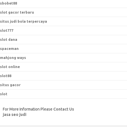
sbobet88
slot gacor terbaru
situs judi bola terpercaya
slot777
slot dana
spaceman
mahjong ways
slot online
slot88
situs gacor
slot
For More Information Please
Contact Us
jasa seo judi