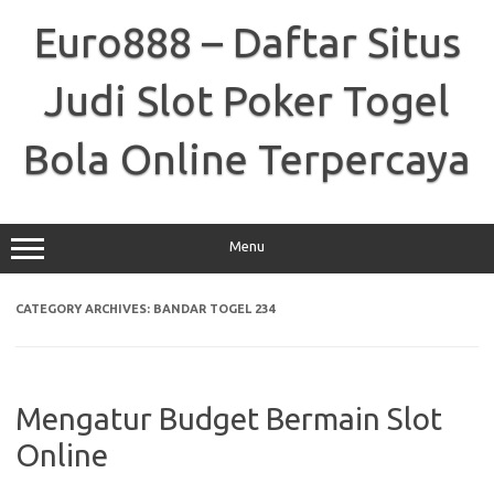
Skip
to
Euro888 – Daftar Situs
content
Judi Slot Poker Togel
Bola Online Terpercaya
Menu
CATEGORY ARCHIVES:
BANDAR TOGEL 234
Mengatur Budget Bermain Slot
Online