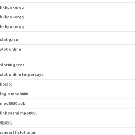
hkbpokerqq
hkbpokerqq
hkbpokerqq
slot gacor
slot online
slot88 gacor
slot online terpercaya
koi365
login mpo8080
mpo8080 apk
link resmi mpo8080
老虎机
jaguar33 slot login