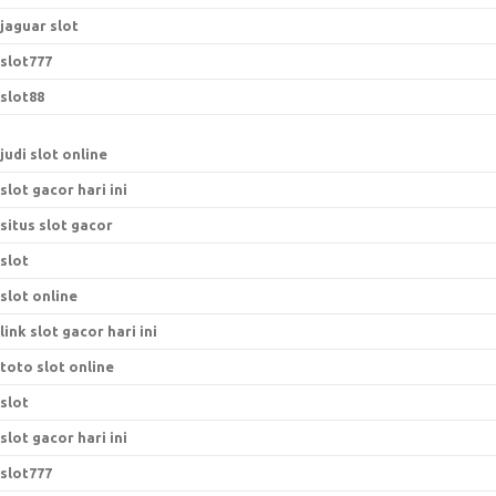
jaguar slot
slot777
slot88
judi slot online
slot gacor hari ini
situs slot gacor
slot
slot online
link slot gacor hari ini
toto slot online
slot
slot gacor hari ini
slot777