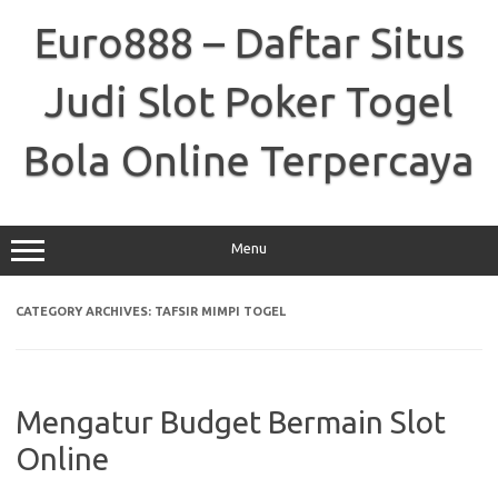
Skip
to
Euro888 – Daftar Situs
content
Judi Slot Poker Togel
Bola Online Terpercaya
Menu
CATEGORY ARCHIVES:
TAFSIR MIMPI TOGEL
Mengatur Budget Bermain Slot
Online