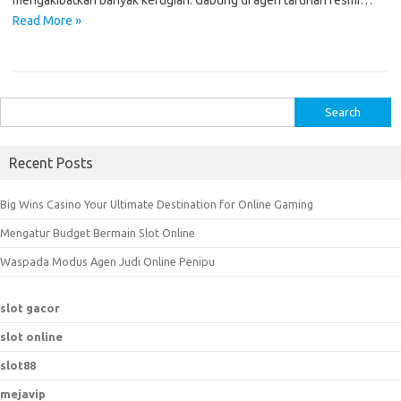
mengakibatkan banyak kerugian. Gabung di agen taruhan resmi…
Read More »
S
e
a
Recent Posts
r
c
Big Wins Casino Your Ultimate Destination for Online Gaming
h
Mengatur Budget Bermain Slot Online
f
o
Waspada Modus Agen Judi Online Penipu
r
:
slot gacor
slot online
slot88
mejavip