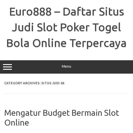
Skip
to
Euro888 – Daftar Situs
content
Judi Slot Poker Togel
Bola Online Terpercaya
Menu
CATEGORY ARCHIVES:
SITUS JUDI 66
Mengatur Budget Bermain Slot
Online