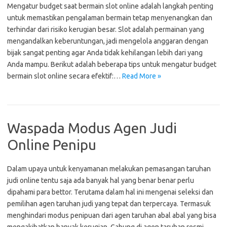
Mengatur budget saat bermain slot online adalah langkah penting
untuk memastikan pengalaman bermain tetap menyenangkan dan
terhindar dari risiko kerugian besar. Slot adalah permainan yang
mengandalkan keberuntungan, jadi mengelola anggaran dengan
bijak sangat penting agar Anda tidak kehilangan lebih dari yang
Anda mampu. Berikut adalah beberapa tips untuk mengatur budget
bermain slot online secara efektif:…
Read More »
Waspada Modus Agen Judi
Online Penipu
Dalam upaya untuk kenyamanan melakukan pemasangan taruhan
judi online tentu saja ada banyak hal yang benar benar perlu
dipahami para bettor. Terutama dalam hal ini mengenai seleksi dan
pemilihan agen taruhan judi yang tepat dan terpercaya. Termasuk
menghindari modus penipuan dari agen taruhan abal abal yang bisa