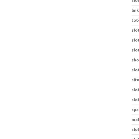
slo
lin
tot
slo
slo
slo
sbo
slo
sit
slo
slo
sp
mah
slo