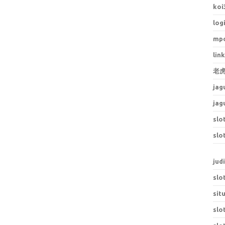
koi
log
mpo
lin
老
jag
jag
slo
slo
jud
slo
sit
slo