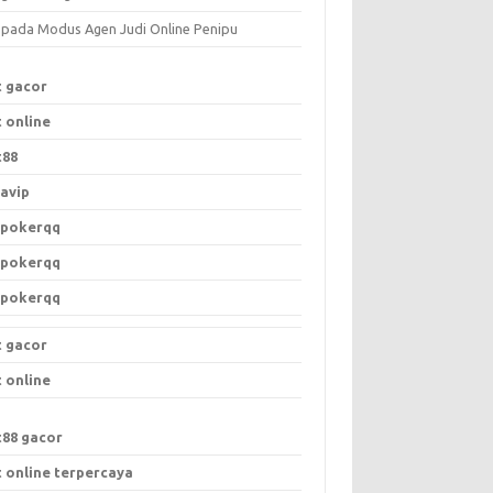
pada Modus Agen Judi Online Penipu
t gacor
t online
t88
avip
bpokerqq
bpokerqq
bpokerqq
t gacor
t online
t88 gacor
t online terpercaya