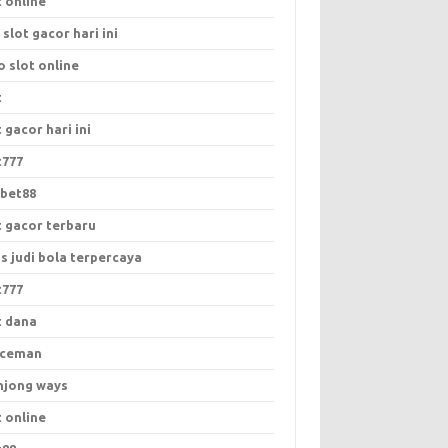
t online
k slot gacor hari ini
o slot online
t
t gacor hari ini
t777
bet88
t gacor terbaru
us judi bola terpercaya
t777
t dana
aceman
jong ways
t online