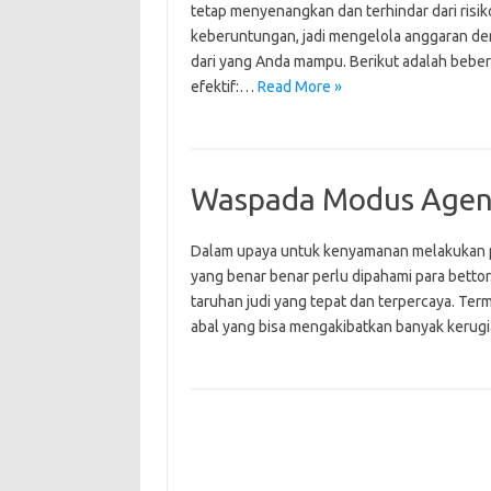
tetap menyenangkan dan terhindar dari risi
keberuntungan, jadi mengelola anggaran den
dari yang Anda mampu. Berikut adalah beber
efektif:…
Read More »
Waspada Modus Agen 
Dalam upaya untuk kenyamanan melakukan pe
yang benar benar perlu dipahami para bettor
taruhan judi yang tepat dan terpercaya. Te
abal yang bisa mengakibatkan banyak kerug