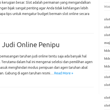
ko kerugian besar. Slot adalah permainan yang mengandalkan
Was
gan bijak sangat penting agar Anda tidak kehilangan lebih
apa tips untuk mengatur budget bermain slot online secara
slo
slo
slo
Judi Online Penipu
mej
hk
masangan taruhan judi online tentu saja ada banyak hal
hk
. Terutama dalam hal ini mengenai seleksi dan pemilihan agen
hk
rmasuk menghindari modus penipuan dari agen taruhan abal
ian. Gabung di agen taruhan resmi…
Read More »
slo
slo
slo
slo