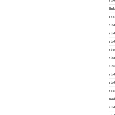
slo
lin
tot
slo
slo
slo
sbo
slo
sit
slo
slo
sp
mah
slo