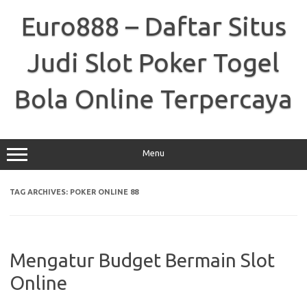
Skip
to
Euro888 – Daftar Situs
content
Judi Slot Poker Togel
Bola Online Terpercaya
Menu
TAG ARCHIVES:
POKER ONLINE 88
Mengatur Budget Bermain Slot
Online