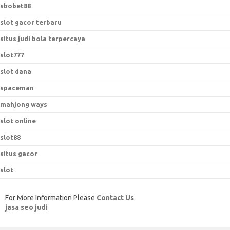
sbobet88
slot gacor terbaru
situs judi bola terpercaya
slot777
slot dana
spaceman
mahjong ways
slot online
slot88
situs gacor
slot
For More Information Please
Contact Us
jasa seo judi