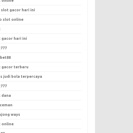
t online
k slot gacor hari ini
o slot online
t
t gacor hari ini
t777
bet88
t gacor terbaru
us judi bola terpercaya
t777
t dana
aceman
jong ways
t online