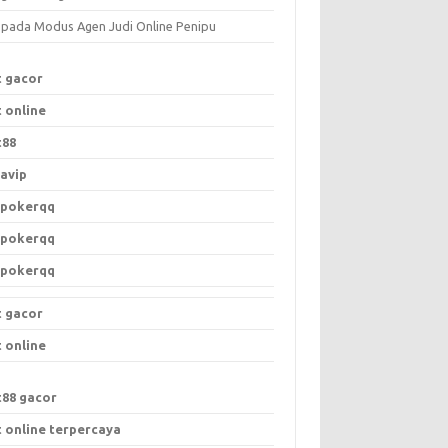
pada Modus Agen Judi Online Penipu
t gacor
t online
t88
avip
bpokerqq
bpokerqq
bpokerqq
t gacor
t online
t88 gacor
t online terpercaya