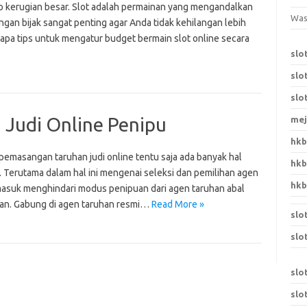
ko kerugian besar. Slot adalah permainan yang mengandalkan
Was
gan bijak sangat penting agar Anda tidak kehilangan lebih
apa tips untuk mengatur budget bermain slot online secara
slo
slo
slo
Judi Online Penipu
mej
hk
masangan taruhan judi online tentu saja ada banyak hal
hk
. Terutama dalam hal ini mengenai seleksi dan pemilihan agen
hk
rmasuk menghindari modus penipuan dari agen taruhan abal
ian. Gabung di agen taruhan resmi…
Read More »
slo
slo
slo
slo