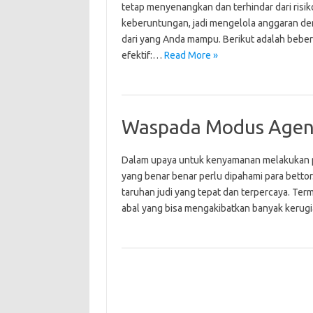
tetap menyenangkan dan terhindar dari risi
keberuntungan, jadi mengelola anggaran den
dari yang Anda mampu. Berikut adalah beber
efektif:…
Read More »
Waspada Modus Agen 
Dalam upaya untuk kenyamanan melakukan pe
yang benar benar perlu dipahami para bettor
taruhan judi yang tepat dan terpercaya. Te
abal yang bisa mengakibatkan banyak kerug