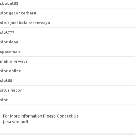
sbobet88
slot gacor terbaru
situs judi bola terpercaya
slot777
slot dana
spaceman
mahjong ways
slot online
slot88
situs gacor
slot
For More Information Please
Contact Us
jasa seo judi