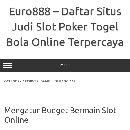
Skip
to
Euro888 – Daftar Situs
content
Judi Slot Poker Togel
Bola Online Terpercaya
Menu
CATEGORY ARCHIVES:
GAME JUDI UANG ASLI
Mengatur Budget Bermain Slot
Online