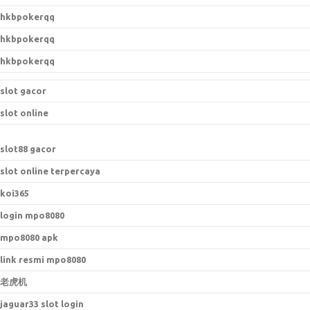
hkbpokerqq
hkbpokerqq
hkbpokerqq
slot gacor
slot online
slot88 gacor
slot online terpercaya
koi365
login mpo8080
mpo8080 apk
link resmi mpo8080
老虎机
jaguar33 slot login