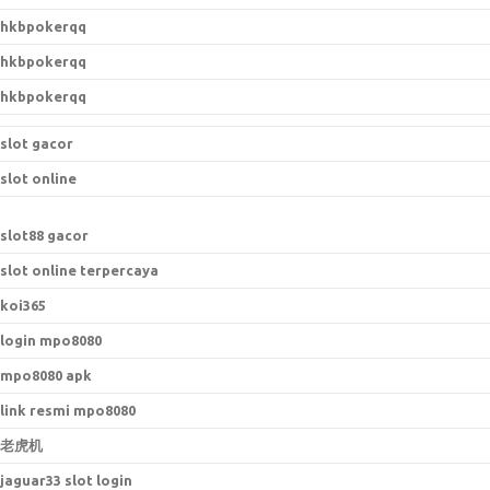
hkbpokerqq
hkbpokerqq
hkbpokerqq
slot gacor
slot online
slot88 gacor
slot online terpercaya
koi365
login mpo8080
mpo8080 apk
link resmi mpo8080
老虎机
jaguar33 slot login