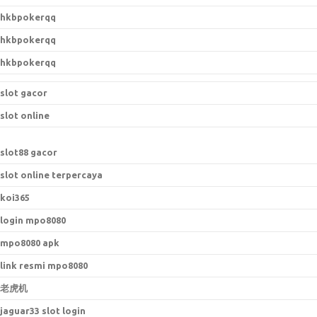
hkbpokerqq
hkbpokerqq
hkbpokerqq
slot gacor
slot online
slot88 gacor
slot online terpercaya
koi365
login mpo8080
mpo8080 apk
link resmi mpo8080
老虎机
jaguar33 slot login