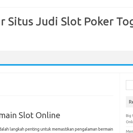
r Situs Judi Slot Poker To
Sea
for:
R
ain Slot Online
Big 
Onl
adalah langkah penting untuk memastikan pengalaman bermain
Men