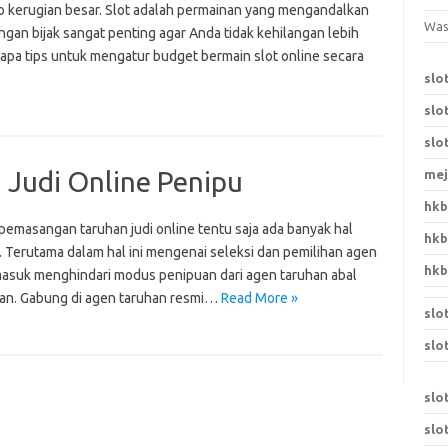
ko kerugian besar. Slot adalah permainan yang mengandalkan
Was
gan bijak sangat penting agar Anda tidak kehilangan lebih
apa tips untuk mengatur budget bermain slot online secara
slo
slo
slo
Judi Online Penipu
mej
hk
masangan taruhan judi online tentu saja ada banyak hal
hk
. Terutama dalam hal ini mengenai seleksi dan pemilihan agen
hk
rmasuk menghindari modus penipuan dari agen taruhan abal
ian. Gabung di agen taruhan resmi…
Read More »
slo
slo
slo
slo