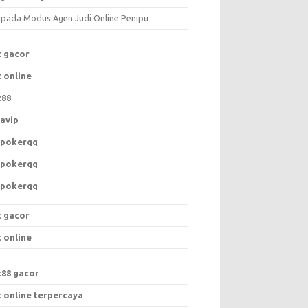
pada Modus Agen Judi Online Penipu
t gacor
t online
t88
avip
bpokerqq
bpokerqq
bpokerqq
t gacor
t online
t88 gacor
t online terpercaya