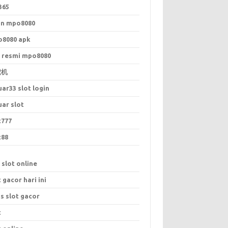
365
in mpo8080
8080 apk
k resmi mpo8080
虎机
uar33 slot login
uar slot
t777
t88
i slot online
t gacor hari ini
us slot gacor
t