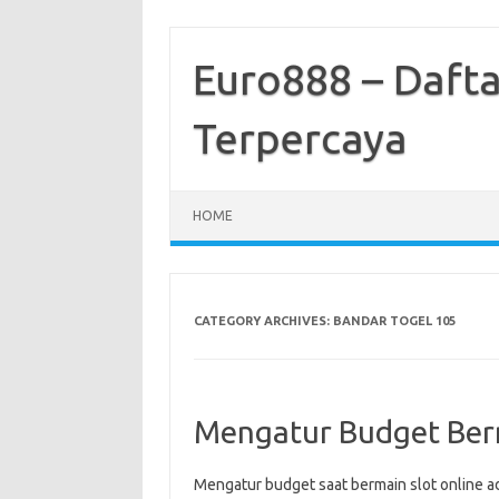
Skip
to
content
Euro888 – Dafta
Terpercaya
HOME
CATEGORY ARCHIVES:
BANDAR TOGEL 105
Mengatur Budget Berm
Mengatur budget saat bermain slot online 