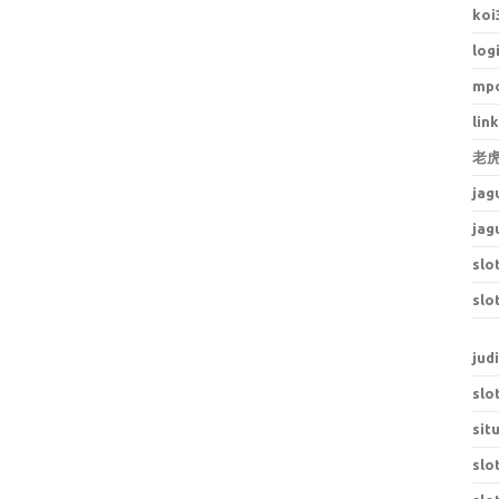
koi
log
mpo
lin
老
jag
jag
slo
slo
jud
slo
sit
slo