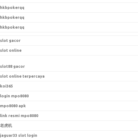
hkbpokerqq
hkbpokerqq
hkbpokerqq
slot gacor
slot online
slot88 gacor
slot online terpercaya
koi365
login mpo8080
mpo8080 apk
link resmi mpo8080
老虎机
jaguar33 slot login