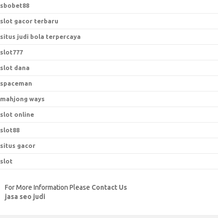
sbobet88
slot gacor terbaru
situs judi bola terpercaya
slot777
slot dana
spaceman
mahjong ways
slot online
slot88
situs gacor
slot
For More Information Please
Contact Us
jasa seo judi