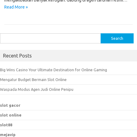
mengakibatkan banyak kerugian. Gabung di agen taruhan resmi…
Read More »
S
e
a
Recent Posts
r
c
Big Wins Casino Your Ultimate Destination for Online Gaming
h
Mengatur Budget Bermain Slot Online
f
o
Waspada Modus Agen Judi Online Penipu
r
:
slot gacor
slot online
slot88
mejavip