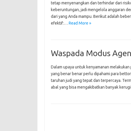
tetap menyenangkan dan terhindar dari risi
keberuntungan, jadi mengelola anggaran den
dari yang Anda mampu. Berikut adalah beber
efektif:…
Read More »
Waspada Modus Agen 
Dalam upaya untuk kenyamanan melakukan pe
yang benar benar perlu dipahami para bettor
taruhan judi yang tepat dan terpercaya. Te
abal yang bisa mengakibatkan banyak kerug