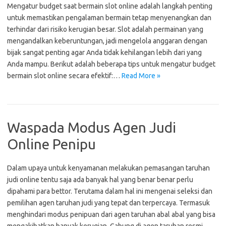
Mengatur budget saat bermain slot online adalah langkah penting
untuk memastikan pengalaman bermain tetap menyenangkan dan
terhindar dari risiko kerugian besar. Slot adalah permainan yang
mengandalkan keberuntungan, jadi mengelola anggaran dengan
bijak sangat penting agar Anda tidak kehilangan lebih dari yang
Anda mampu. Berikut adalah beberapa tips untuk mengatur budget
bermain slot online secara efektif:…
Read More »
Waspada Modus Agen Judi
Online Penipu
Dalam upaya untuk kenyamanan melakukan pemasangan taruhan
judi online tentu saja ada banyak hal yang benar benar perlu
dipahami para bettor. Terutama dalam hal ini mengenai seleksi dan
pemilihan agen taruhan judi yang tepat dan terpercaya. Termasuk
menghindari modus penipuan dari agen taruhan abal abal yang bisa