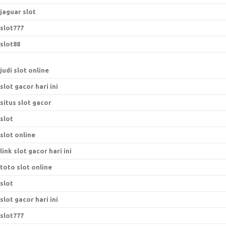
jaguar slot
slot777
slot88
judi slot online
slot gacor hari ini
situs slot gacor
slot
slot online
link slot gacor hari ini
toto slot online
slot
slot gacor hari ini
slot777