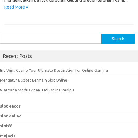
mengakibatkan banyak kerugian. Gabung di agen taruhan resmi…
Read More »
S
e
a
Recent Posts
r
c
Big Wins Casino Your Ultimate Destination for Online Gaming
h
Mengatur Budget Bermain Slot Online
f
o
Waspada Modus Agen Judi Online Penipu
r
:
slot gacor
slot online
slot88
mejavip