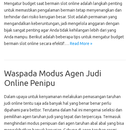
Mengatur budget saat bermain slot online adalah langkah penting
untuk memastikan pengalaman bermain tetap menyenangkan dan
terhindar dari risiko kerugian besar. Slot adalah permainan yang
mengandalkan keberuntungan, jadi mengelola anggaran dengan
bijak sangat penting agar Anda tidak kehilangan lebih dari yang
Anda mampu. Berikut adalah beberapa tips untuk mengatur budget
bermain slot online secara efektif:…
Read More »
Waspada Modus Agen Judi
Online Penipu
Dalam upaya untuk kenyamanan melakukan pemasangan taruhan
judi online tentu saja ada banyak hal yang benar benar perlu
dipahami para bettor. Terutama dalam hal ini mengenai seleksi dan
pemilihan agen taruhan judi yang tepat dan terpercaya. Termasuk
menghindari modus penipuan dari agen taruhan abal abal yang bisa