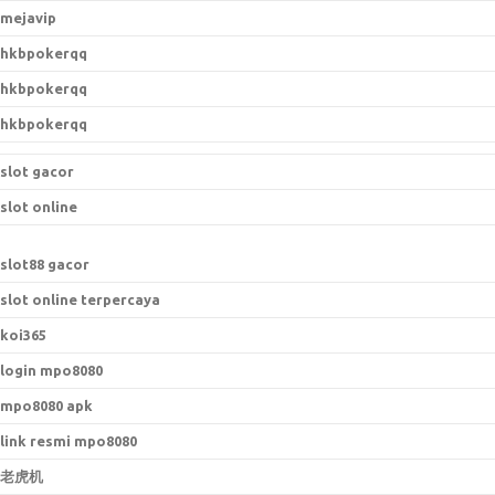
mejavip
hkbpokerqq
hkbpokerqq
hkbpokerqq
slot gacor
slot online
slot88 gacor
slot online terpercaya
koi365
login mpo8080
mpo8080 apk
link resmi mpo8080
老虎机