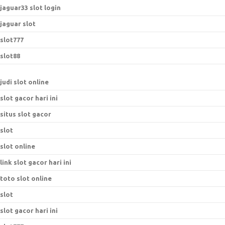
jaguar33 slot login
jaguar slot
slot777
slot88
judi slot online
slot gacor hari ini
situs slot gacor
slot
slot online
link slot gacor hari ini
toto slot online
slot
slot gacor hari ini