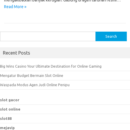
mengakibatkan banyak kerugian. Gabung di agen taruhan resmi…
Read More »
S
e
a
Recent Posts
r
c
Big Wins Casino Your Ultimate Destination for Online Gaming
h
Mengatur Budget Bermain Slot Online
f
o
Waspada Modus Agen Judi Online Penipu
r
:
slot gacor
slot online
slot88
mejavip