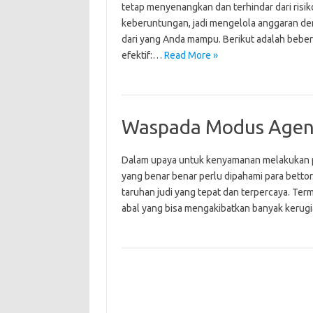
tetap menyenangkan dan terhindar dari risi
keberuntungan, jadi mengelola anggaran den
dari yang Anda mampu. Berikut adalah beber
efektif:…
Read More »
Waspada Modus Agen 
Dalam upaya untuk kenyamanan melakukan pe
yang benar benar perlu dipahami para bettor
taruhan judi yang tepat dan terpercaya. Te
abal yang bisa mengakibatkan banyak kerug