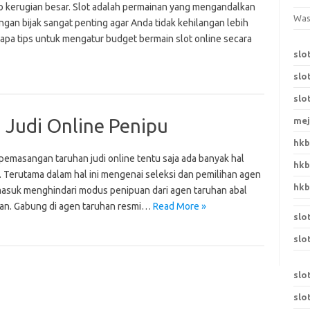
ko kerugian besar. Slot adalah permainan yang mengandalkan
Was
gan bijak sangat penting agar Anda tidak kehilangan lebih
apa tips untuk mengatur budget bermain slot online secara
slo
slo
slo
Judi Online Penipu
mej
hk
masangan taruhan judi online tentu saja ada banyak hal
hk
. Terutama dalam hal ini mengenai seleksi dan pemilihan agen
hk
rmasuk menghindari modus penipuan dari agen taruhan abal
ian. Gabung di agen taruhan resmi…
Read More »
slo
slo
slo
slo