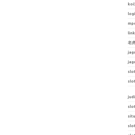
koi
log
mpo
lin
老
jag
jag
slo
slo
jud
slo
sit
slo