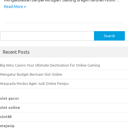
mengakibatkan banyak kerugian. Gabung di agen taruhan resmi…
Read More »
S
e
a
Recent Posts
r
c
Big Wins Casino Your Ultimate Destination for Online Gaming
h
Mengatur Budget Bermain Slot Online
f
o
Waspada Modus Agen Judi Online Penipu
r
:
slot gacor
slot online
slot88
mejavip