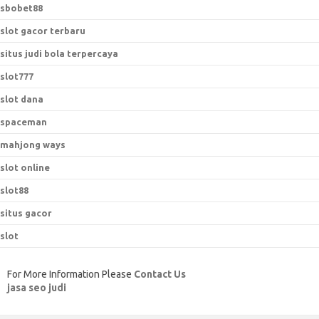
sbobet88
slot gacor terbaru
situs judi bola terpercaya
slot777
slot dana
spaceman
mahjong ways
slot online
slot88
situs gacor
slot
For More Information Please
Contact Us
jasa seo judi