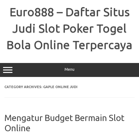
Skip
to
Euro888 – Daftar Situs
content
Judi Slot Poker Togel
Bola Online Terpercaya
Menu
CATEGORY ARCHIVES:
GAPLE ONLINE JUDI
Mengatur Budget Bermain Slot
Online