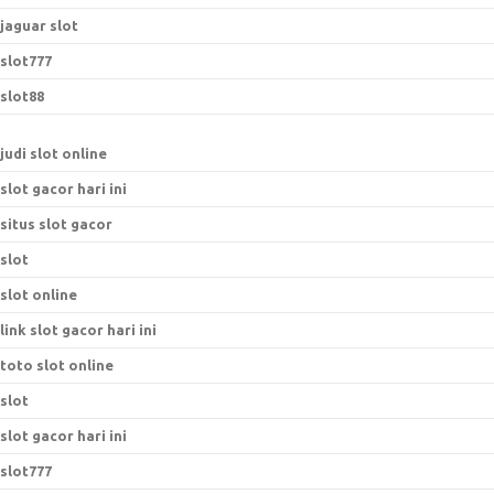
jaguar slot
slot777
slot88
judi slot online
slot gacor hari ini
situs slot gacor
slot
slot online
link slot gacor hari ini
toto slot online
slot
slot gacor hari ini
slot777