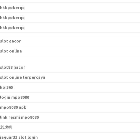
hkbpokerqq
hkbpokerqq
hkbpokerqq
slot gacor
slot online
slot88 gacor
slot online terpercaya
koi365
login mpo8080
mpo8080 apk
link resmi mpo8080
老虎机
jaguar33 slot login