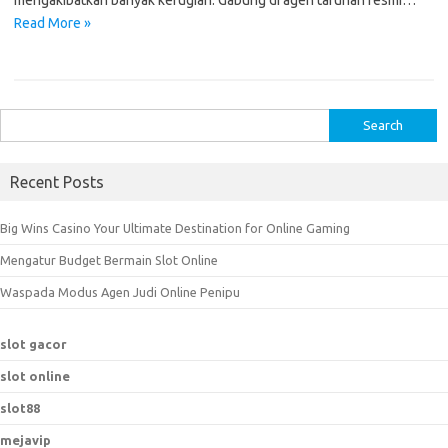
mengakibatkan banyak kerugian. Gabung di agen taruhan resmi…
Read More »
S
e
a
Recent Posts
r
c
Big Wins Casino Your Ultimate Destination for Online Gaming
h
Mengatur Budget Bermain Slot Online
f
o
Waspada Modus Agen Judi Online Penipu
r
:
slot gacor
slot online
slot88
mejavip