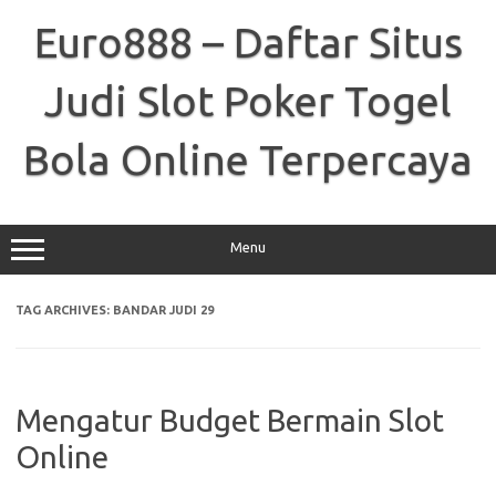
Skip
to
Euro888 – Daftar Situs
content
Judi Slot Poker Togel
Bola Online Terpercaya
Menu
TAG ARCHIVES:
BANDAR JUDI 29
Mengatur Budget Bermain Slot
Online