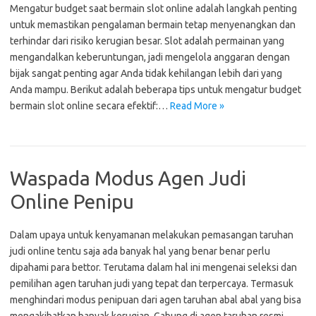
Mengatur budget saat bermain slot online adalah langkah penting
untuk memastikan pengalaman bermain tetap menyenangkan dan
terhindar dari risiko kerugian besar. Slot adalah permainan yang
mengandalkan keberuntungan, jadi mengelola anggaran dengan
bijak sangat penting agar Anda tidak kehilangan lebih dari yang
Anda mampu. Berikut adalah beberapa tips untuk mengatur budget
bermain slot online secara efektif:…
Read More »
Waspada Modus Agen Judi
Online Penipu
Dalam upaya untuk kenyamanan melakukan pemasangan taruhan
judi online tentu saja ada banyak hal yang benar benar perlu
dipahami para bettor. Terutama dalam hal ini mengenai seleksi dan
pemilihan agen taruhan judi yang tepat dan terpercaya. Termasuk
menghindari modus penipuan dari agen taruhan abal abal yang bisa