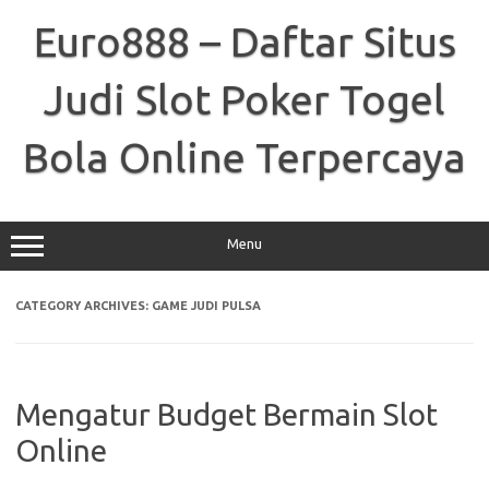
Skip
to
Euro888 – Daftar Situs
content
Judi Slot Poker Togel
Bola Online Terpercaya
Menu
CATEGORY ARCHIVES:
GAME JUDI PULSA
Mengatur Budget Bermain Slot
Online