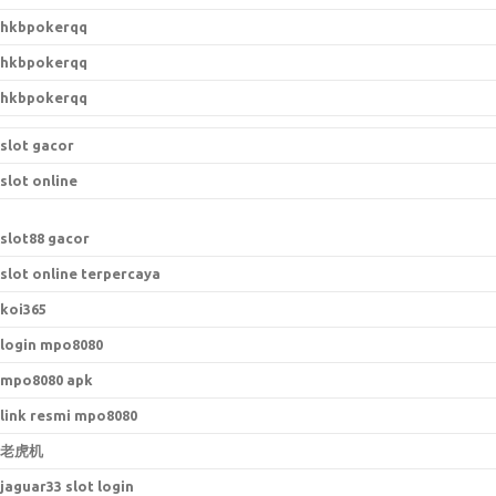
hkbpokerqq
hkbpokerqq
hkbpokerqq
slot gacor
slot online
slot88 gacor
slot online terpercaya
koi365
login mpo8080
mpo8080 apk
link resmi mpo8080
老虎机
jaguar33 slot login