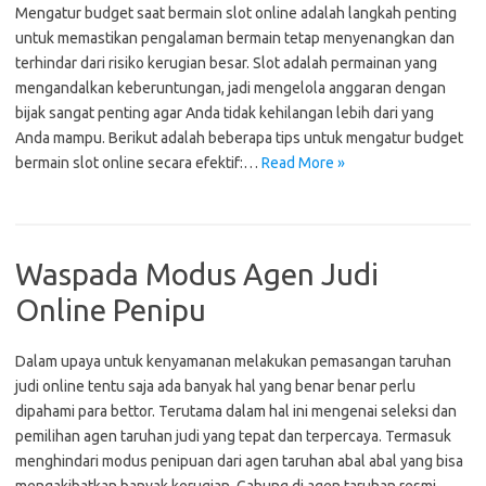
Mengatur budget saat bermain slot online adalah langkah penting
untuk memastikan pengalaman bermain tetap menyenangkan dan
terhindar dari risiko kerugian besar. Slot adalah permainan yang
mengandalkan keberuntungan, jadi mengelola anggaran dengan
bijak sangat penting agar Anda tidak kehilangan lebih dari yang
Anda mampu. Berikut adalah beberapa tips untuk mengatur budget
bermain slot online secara efektif:…
Read More »
Waspada Modus Agen Judi
Online Penipu
Dalam upaya untuk kenyamanan melakukan pemasangan taruhan
judi online tentu saja ada banyak hal yang benar benar perlu
dipahami para bettor. Terutama dalam hal ini mengenai seleksi dan
pemilihan agen taruhan judi yang tepat dan terpercaya. Termasuk
menghindari modus penipuan dari agen taruhan abal abal yang bisa