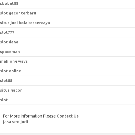
sbobet88
slot gacor terbaru
situs judi bola terpercaya
slot777
slot dana
spaceman
mahjong ways
slot online
slot88
situs gacor
slot
For More Information Please
Contact Us
jasa seo judi