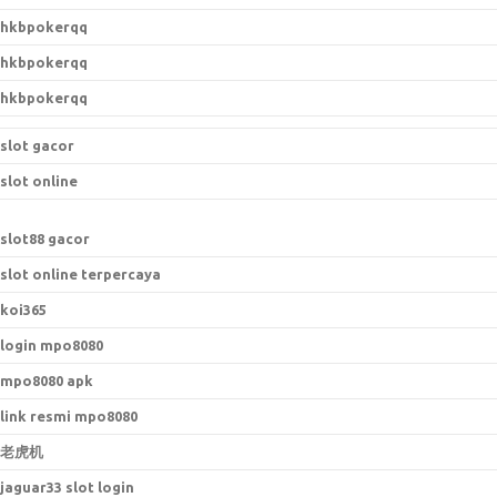
hkbpokerqq
hkbpokerqq
hkbpokerqq
slot gacor
slot online
slot88 gacor
slot online terpercaya
koi365
login mpo8080
mpo8080 apk
link resmi mpo8080
老虎机
jaguar33 slot login