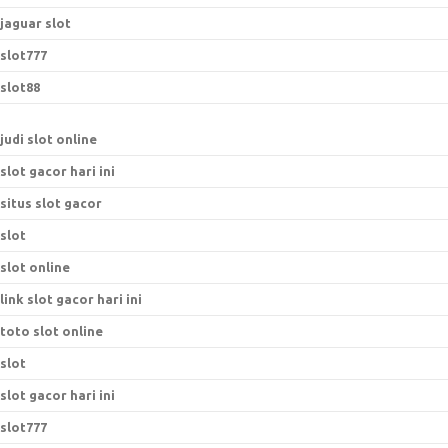
jaguar slot
slot777
slot88
judi slot online
slot gacor hari ini
situs slot gacor
slot
slot online
link slot gacor hari ini
toto slot online
slot
slot gacor hari ini
slot777