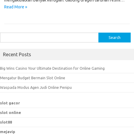
mengakibatkan banyak kerugian. Gabung di agen taruhan resmi…
Read More »
S
e
a
Recent Posts
r
c
Big Wins Casino Your Ultimate Destination for Online Gaming
h
Mengatur Budget Bermain Slot Online
f
o
Waspada Modus Agen Judi Online Penipu
r
:
slot gacor
slot online
slot88
mejavip