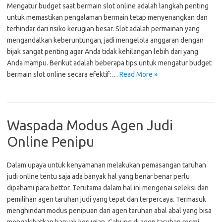
Mengatur budget saat bermain slot online adalah langkah penting
untuk memastikan pengalaman bermain tetap menyenangkan dan
terhindar dari risiko kerugian besar. Slot adalah permainan yang
mengandalkan keberuntungan, jadi mengelola anggaran dengan
bijak sangat penting agar Anda tidak kehilangan lebih dari yang
Anda mampu. Berikut adalah beberapa tips untuk mengatur budget
bermain slot online secara efektif:…
Read More »
Waspada Modus Agen Judi
Online Penipu
Dalam upaya untuk kenyamanan melakukan pemasangan taruhan
judi online tentu saja ada banyak hal yang benar benar perlu
dipahami para bettor. Terutama dalam hal ini mengenai seleksi dan
pemilihan agen taruhan judi yang tepat dan terpercaya. Termasuk
menghindari modus penipuan dari agen taruhan abal abal yang bisa