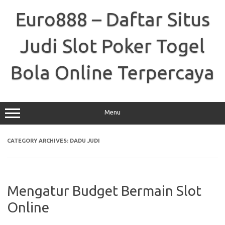
Skip
to
Euro888 – Daftar Situs
content
Judi Slot Poker Togel
Bola Online Terpercaya
Menu
CATEGORY ARCHIVES:
DADU JUDI
Mengatur Budget Bermain Slot
Online