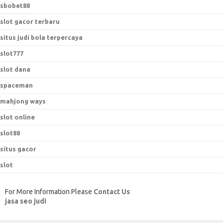
sbobet88
slot gacor terbaru
situs judi bola terpercaya
slot777
slot dana
spaceman
mahjong ways
slot online
slot88
situs gacor
slot
For More Information Please
Contact Us
jasa seo judi