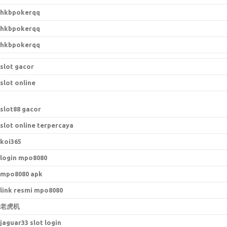
hkbpokerqq
hkbpokerqq
hkbpokerqq
slot gacor
slot online
slot88 gacor
slot online terpercaya
koi365
login mpo8080
mpo8080 apk
link resmi mpo8080
老虎机
jaguar33 slot login