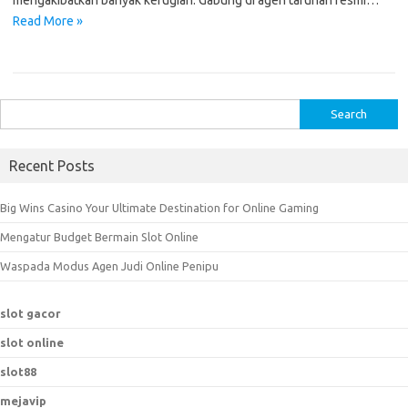
mengakibatkan banyak kerugian. Gabung di agen taruhan resmi…
Read More »
S
e
a
Recent Posts
r
c
Big Wins Casino Your Ultimate Destination for Online Gaming
h
Mengatur Budget Bermain Slot Online
f
o
Waspada Modus Agen Judi Online Penipu
r
:
slot gacor
slot online
slot88
mejavip